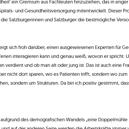
undheit‘ ein Gremium aus Fachleuten hinzuziehen, das in eng
pitals- und Gesundheitsversorgung mitentwickelt. Dieser Proz
 für die Salzburgerinnen und Salzburger die bestmögliche Ver
eigt sich froh darüber, einen ausgewiesenen Experten für G
ffenen interagieren kann und genau weiß, wovon er spricht. 
verdient und ob man alt oder jung ist. Das ist auch eine Fr
 nicht dort sparen, wo es Patienten trifft, sondern wo zum
hen, sondern um Strukturen. Da bin ich positiv gestimmt, das
 es aufgrund des demografischen Wandels „eine Doppelmühl
nd auf der anderen Seite werden die Arbeitskräfte immer we