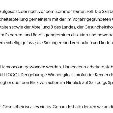
 aufgesetzt, der noch vor dem Sommer starten soll. Die Salzb
undheitsabteilung gemeinsam mit der im Vorjahr gegründeten 
stalten sowie der Abteilung 9 des Landes, der Gesundheitsh
n im Experten- und Beteiligtengremium diskutiert und bewer
hellig gefasst; die Sitzungen sind vertraulich und finden au
z Harnoncourt gewonnen werden. Harnoncourt arbeitete siebe
 (OÖG). Der gebürtige Wiener gilt als profunder Kenner de
fügt er über den Blick von außen im Hinblick auf Salzburgs Spit
ne Gesundheit ist alles nichts. Genau deshalb denken wir an 