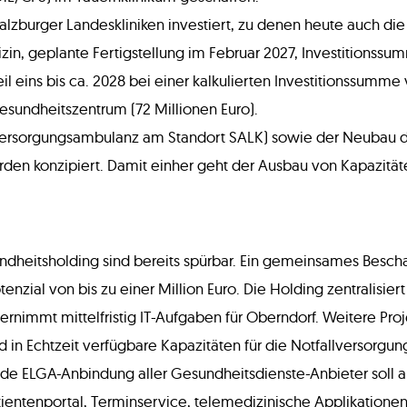
 Salzburger Landeskliniken investiert, zu denen heute auch d
zin, geplante Fertigstellung im Februar 2027, Investitionssu
l eins bis ca. 2028 bei einer kalkulierten Investitionssumme 
sundheitszentrum (72 Millionen Euro).
rstversorgungsambulanz am Standort SALK) sowie der Neubau
en konzipiert. Damit einher geht der Ausbau von Kapazitäte
ndheitsholding sind bereits spürbar. Ein gemeinsames Besch
tenzial von bis zu einer Million Euro. Die Holding zentralis
nimmt mittelfristig IT-Aufgaben für Oberndorf. Weitere Proje
d in Echtzeit verfügbare Kapazitäten für die Notfallversorgu
e ELGA-Anbindung aller Gesundheitsdienste-Anbieter soll 
entenportal, Terminservice, telemedizinische Applikationen